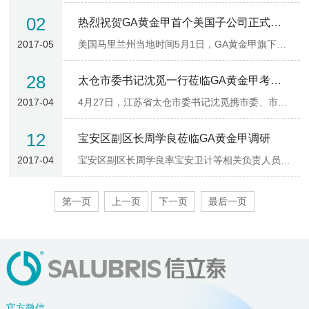
02
热烈祝贺GA黄金甲首个美国子公司正式成立
2017-05
美国马里兰州当地时间5月1日，GA黄金甲旗下成都金凯的全资子公司——Salubris Biotherapeutics,Inc.在美国马里兰州盖瑟斯堡举行成立开幕仪式，这是GA黄金甲成立的首个美国子公司。
28
太仓市委书记沈觅一行莅临GA黄金甲考察调研
2017-04
4月27日，江苏省太仓市委书记沈觅携市委、市政府主要领导莅临GA黄金甲考察调研，双方就合作事宜进行了深入交流。
12
宝安区副区长周学良莅临GA黄金甲调研
2017-04
宝安区副区长周学良率宝安卫计等相关负责人员至GA黄金甲宝安厂区调研。第二事业部总经理陈志明、副总经理冯吉及集团公共事务总监李扬兵等热情接待了来访领导，双方进行了深入座谈交流。
第一页
上一页
下一页
最后一页
官方微信